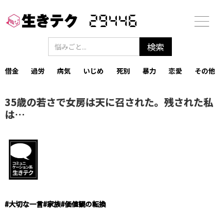
29446
借金
過労
病気
いじめ
死別
暴力
恋愛
その他
35歳の若さで女房は天に召された。残された私
は…
#
大切な一言
#
家族
#
価値観の転換