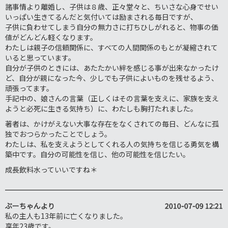
諸事情より離婚し、子供は８歳、正々堂々と、ちいさな心身でせい
いっぱい生きてるんだと気付いては励まされる毎日ですが、
子供に負わせてしまう自分の無力さに打ちひしがれると、物事の価
値がどんどん軽くなります。
わたしは親子の信頼関係に、すべての人間関係のもとが凝縮されて
いると思っています。
自分が子供のときには、あたたかい絆を感じる事が出来なかったけ
ど、自分が親になった今、少しでも子供によいものを残せるよう、
頑張ってます。
手記中の、娘さんの言葉（正しくはその言葉を支えに、家族を支え
ようと必死に生きる気持ち）に、わたしも胸打たれました。
著者は、かけがえない大事な存在をなくされての毎日、どんなに孤
独でおつらかったことでしょう。
わたしは、私を支えようとしてくれる人の気持ちを信じる勇気を構
築中です。自分の可能性を信じ、他の可能性を信じたい。
成長飲料水っていいですね＊
ぶーちゃん
より
2010-07-09 12:21
私の主人も13年前に亡くなりました。
享年23歳です。