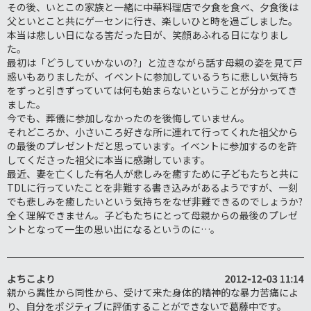
その後、いとこの家族と一緒に中華料理店で夕食を食べ、夕食後は
父といとこと共にゲーセンに行き、楽しいひと時を過ごしました。
本当は悲しい日になる筈だった日が、笑顔あふれる日になりまし
た。
最初は「どうしていかないの?」と泣きながら話す母親の姿を見て戸
惑いもありましたが、イベントに参加しているうちに悲しい気持ち
をずっと引きずっていては何も始まらないということが分かってき
ました。
今でも、葬儀に参加しなかったのを後悔していません。
それどころか、小さいころ好きな所に連れて行ってくれた祖父から
の最後のプレゼントだと思っています。イベントに参加するのを許
してくださった祖父に本当に感謝しています。
最近、妻を亡くした有名人が悲しみを癒すために子どもたちと共に
TDLに行っていたことを非難する書き込みがあるようですが、一刻
でも悲しみを癒したいという気持ちをなぜ非難できるのでしょうか?
全く理解できません。子どもたちにとって母親からの最後のプレゼ
ントとなって一生の思い出になるというのに…。
よちこ
より
2012-12-03 11:14
親から異性から同性から、受けて来た身体的精神的な暴力苦痛によ
り、自分をポジティブに評価することができないで葛藤中です。