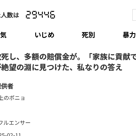
た人数は
29446
病気
いじめ
死別
暴力
故死し、多額の賠償金が。「家族に貢献
が絶望の淵に見つけた、私なりの答え
提供者
上のポニョ
フルエンサー
25-02-11