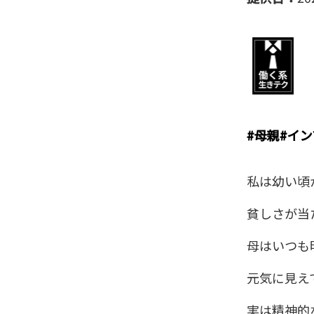
#
母親
#
イン
私は幼い頃
貧しさが当
母はいつも
元気に見え
実は精神的