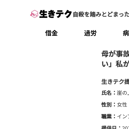
自殺を踏みとどまっ
借金
過労
母が事
い」私
生きテク
氏名：
崖の
性別：
女性
職業：
イン
提供日：
20