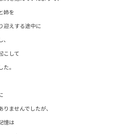
と姉を
り迎えする途中に
し、
起こして
した。
に
ありませんでしたが、
記憶は