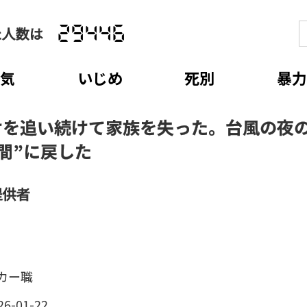
た人数は
29446
病気
いじめ
死別
暴力
けを追い続けて家族を失った。台風の夜
間”に戻した
提供者
カー職
26-01-22