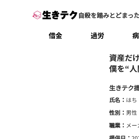
自殺を踏みとどまっ
借金
過労
資産だ
僕を“人
生きテク
氏名：
はち
性別：
男性
職業：
メー
提供日：
20