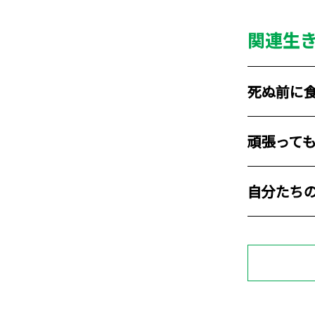
関連生
死ぬ前に
頑張っても
自分たち