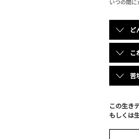
いつの間に
ど
こ
苦
この生き
もしくは