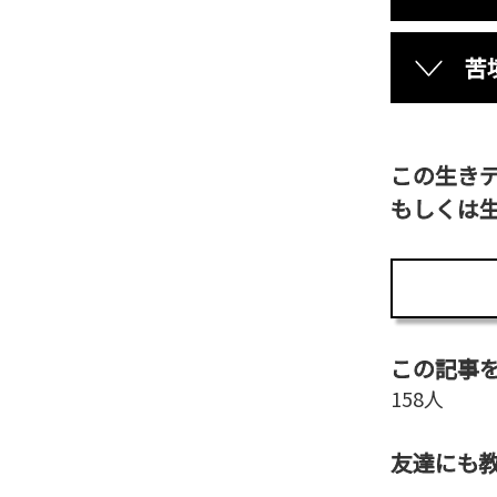
苦
この生き
もしくは
この記事
158人
友達にも