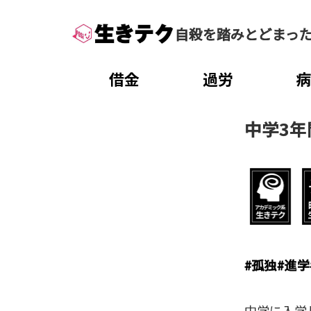
自殺を踏みとどまっ
借金
過労
中学3
#
孤独
#
進学
中学に入学