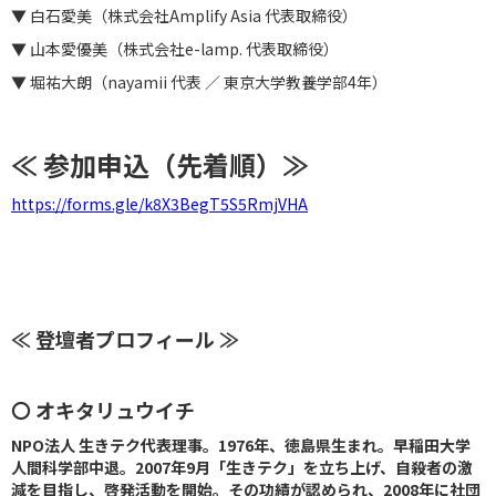
▼ 白石愛美（株式会社Amplify Asia 代表取締役）
▼ 山本愛優美（株式会社e-lamp. 代表取締役）
▼ 堀祐大朗（nayamii 代表 ／ 東京大学教養学部4年）
≪ 参加申込（先着順）≫
https://forms.gle/k8X3BegT5S5RmjVHA
≪ 登壇者プロフィール ≫
〇 オキタリュウイチ
NPO法人 生きテク代表理事。1976年、徳島県生まれ。早稲田大学
人間科学部中退。2007年9月「生きテク」を立ち上げ、自殺者の激
減を目指し、啓発活動を開始。その功績が認められ、2008年に社団