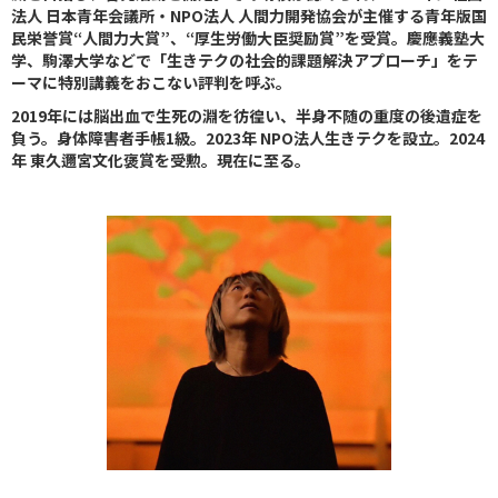
法人 日本青年会議所・NPO法人 人間力開発協会が主催する青年版国
民栄誉賞“人間力大賞”、“厚生労働大臣奨励賞”を受賞。慶應義塾大
学、駒澤大学などで「生きテクの社会的課題解決アプローチ」をテ
ーマに特別講義をおこない評判を呼ぶ。
2019年には脳出血で生死の淵を彷徨い、半身不随の重度の後遺症を
負う。身体障害者手帳1級。2023年 NPO法人生きテクを設立。2024
年 東久邇宮文化褒賞を受勲。現在に至る。