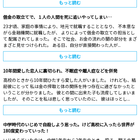
もっと読む
借金の取立てで、１人の人間を死に追いやってしまい…
23才頃、家庭の事情により、地元で就職することとなり、 不本意な
がら金融機関に就職したが、 よりによって借金の取立ての担当とし
て 配属されてしまった。 そこで社会、お金の流れの闇の部分を まざ
まざと見せつけられた。 ある日、自分が直接関わった人が...
もっと読む
10年間愛した恋人に裏切られ、不眠症や離人症などを併発
高校のときから10年間ひたすら愛した人がいました。 けれども、結
局彼にとって 私は金の搾取と体の関係を持つ存在に過ぎなかったと
いうことが分かりました。 彼との間に出来た子も流産してしまいま
したが、 そのことを私は悲しく思っていたのに、 彼はほっとし...
もっと読む
中学時代のいじめで自殺しよう思った。けど高校に入ったら世界が
180度変わっていった！