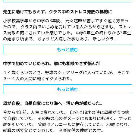
先生に助けてもらえず、クラス中のストレス発散の標的に
小学校高学年から中学の3年間、 元々喧嘩が苦手ですぐ泣く方だっ
たので、 クラス内でいじめを受けている人たちからさえも、 ストレ
ス発散の的にされていた感じでした。 中学2年生の終わりから3年生
の始まり頃まで、 ちょうど入院した事もあり、 新しいクラ...
もっと読む
中学で初めていじめられ、誰にも相談できず悩んだ
１４歳くらいのとき、野球のシェアリーグに入っていたが、 そこで
３～４人の人間に軽くイジメられた。
もっと読む
母が自殺。自暴自棄になり海へ…汚い色が嫌だった。
今から4年前、人生に疲れていた。 自分は18才の時に母親がうつ病
で自殺していた。 その時の心のダメージはあまりにも深く、 ずっと
尾を引いていた。 父親はアルコールに依存していた。 20歳になり、
就職の話で父とケンカした。 音楽関係の仲間との付...