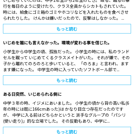
いじめらていたのは、中学1年生から2年生のとき。 殴る、蹴るの暴
行を毎日のように受けたり、クラス全員からシカトもされていた。
時には、給食にゴミ箱のゴミやホコリなどを入れたものを食べさせ
られたりした。 けんかは嫌いだったので、反撃はしなかった。 ...
もっと読む
いじめを誰にも言えなかった。環境が変わる事を信じた。
小学生から中学生の頃、孤独だった。 小学生の時には、私のランド
セルを蹴って いじめてくるクラスメイトがいた。 それが嫌で、その
子から離れてのろのろと歩いていると、 「のろま」と言われ、ます
ます嫌になった。 中学生の時に入っていたソフトボール部で...
もっと読む
ある日突然、いじめられる側に
中学３年の時、イジメにあいました。 小学生の頃から背の高い私(6
年の時には既に166cmあった)は かなり目立つ存在だったのです
が、 中学に入る前はどちらかというと 派手なグループの「パシリ
(使い走り)」的な立場でした。 その反動もあり、中学に...
もっと読む