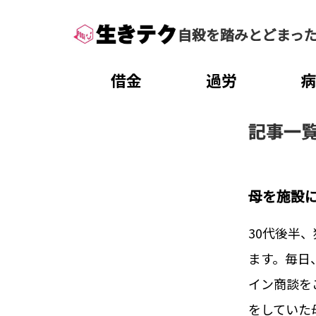
自殺を踏みとどまっ
借金
過労
記事一
母を施設
30代後半
ます。‍毎
イン商談を
をしていた