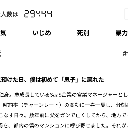
た人数は
29444
病気
いじめ
死別
暴力
覧
#
に預けた日、僕は初めて「息子」に戻れた
、独身。急成長しているSaaS企業の営業マネージャーと
日、解約率（チャーンレート）の変動に一喜一憂し、分刻
こなす日々。‍数年前に父をガンで亡くしてから、地方で
母を、都内の僕のマンションに呼び寄せました。‍それが