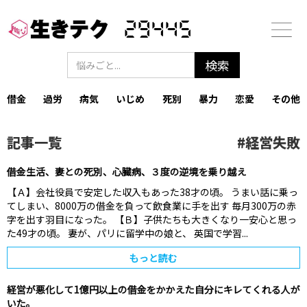
29445
借金
過労
病気
いじめ
死別
暴力
恋愛
その他
記事一覧
#
経営失敗
借金生活、妻との死別、心臓病、３度の逆境を乗り越え
【Ａ】会社役員で安定した収入もあった38才の頃。 うまい話に乗っ
てしまい、8000万の借金を負って飲食業に手を出す 毎月300万の赤
字を出す羽目になった。 【Ｂ】子供たちも大きくなり一安心と思っ
た49才の頃。 妻が、パリに留学中の娘と、 英国で学習...
もっと読む
経営が悪化して1億円以上の借金をかかえた自分にキレてくれる人が
いた。