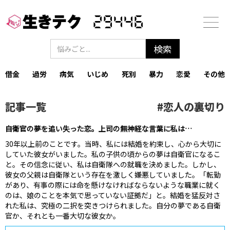
29446
借金
過労
病気
いじめ
死別
暴力
恋愛
その他
記事一覧
#
恋人の裏切り
自衛官の夢を追い失った恋。上司の無神経な言葉に私は…
30年以上前のことです。‍当時、私には結婚を約束し、心から大切に
していた彼女がいました。‍私の子供の頃からの夢は自衛官になるこ
と。‍その信念に従い、私は自衛隊への就職を決めました。‍しかし、
彼女の父親は自衛隊という存在を激しく嫌悪していました。‍「転勤
があり、有事の際には命を懸けなければならないような職業に就く
のは、娘のことを本気で思っていない証拠だ」と。‍結婚を猛反対さ
れた私は、究極の二択を突きつけられました。‍自分の夢である自衛
官か、それとも一番大切な彼女か。‍