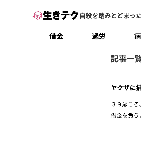
自殺を踏みとどまっ
借金
過労
記事一
ヤクザに
３９歳ころ
借金を負う