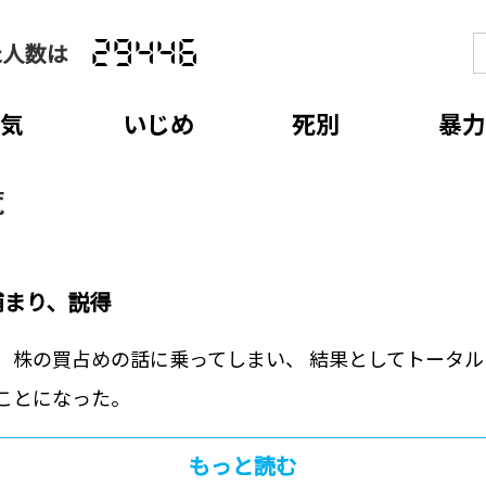
た人数は
29446
病気
いじめ
死別
暴力
覧
捕まり、説得
、株の買占めの話に乗ってしまい、 結果としてトータ
ことになった。
もっと読む