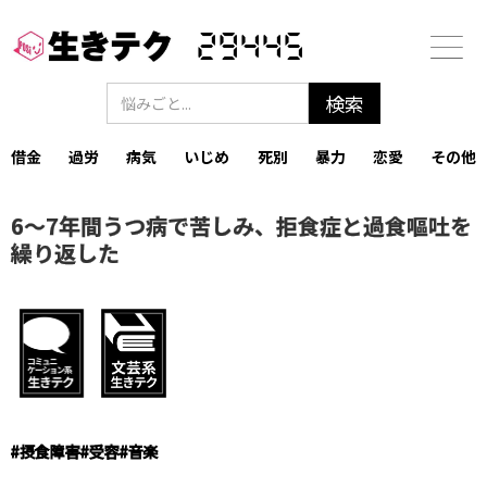
29445
借金
過労
病気
いじめ
死別
暴力
恋愛
その他
6～7年間うつ病で苦しみ、拒食症と過食嘔吐を
繰り返した
#
摂食障害
#
受容
#
音楽