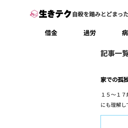
自殺を踏みとどまっ
借金
過労
記事一
家での孤
１５～１７
にも理解し