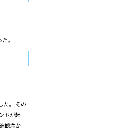
った。
した。 その
ンドが起
迫観念か