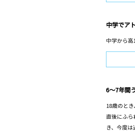
中学でア
中学から高
6～7年
18歳のと
直後にふら
き、今度は