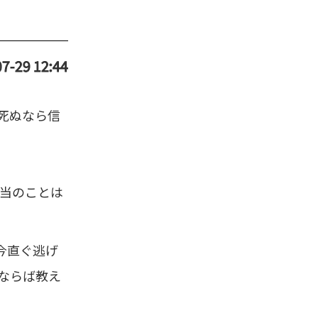
7-29 12:44
死ぬなら信
本当のことは
今直ぐ逃げ
ならば教え