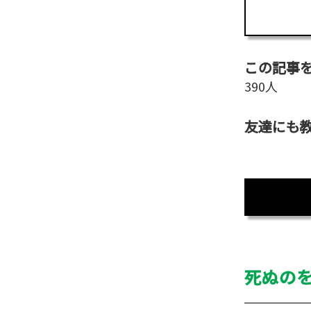
この記事
390人
友達にも
死ぬの