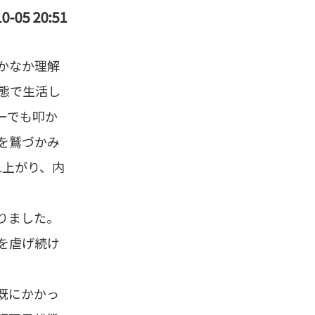
0-05 20:51
かなか理解
態で生活し
ーでも叩か
を鷲づかみ
れ上がり、内
りました。
を虐げ続け
既にかかっ