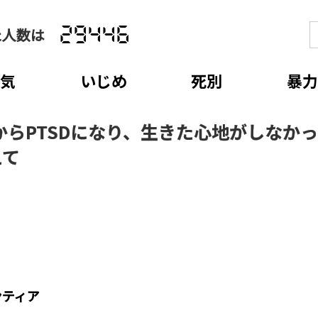
た人数は
29446
病気
いじめ
死別
暴力
からPTSDになり、生きた心地がしなか
えて
ンティア