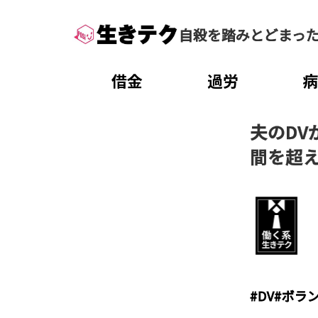
自殺を踏みとどまっ
借金
過労
夫のDV
間を超
#
DV
#
ボラ