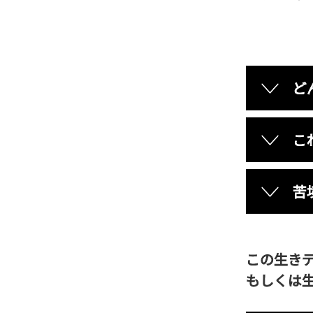
ど
こ
苦
この生き
もしくは